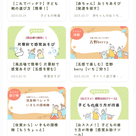
【これでバッチリ】子ども
【赤ちゃん】おうちあそび
靴の選び方【簡単！】
【発達を促す】
2025.03.24
子どもの発達
2025.03.17
赤ちゃんのおうちあ
そび
【風呂場で簡単!】片栗粉で
【五感で楽しむ】吉野
感覚あそび【五感を育む】
berry【いちご狩り】
2025.03.10
感覚あそび
2025.03.05
オススメ遊び場・カ
フェ
【佐賀から】いきもの探検
【おススメ！】子どもの座
隊【もうちょっと】
り方が改善【感覚お助けツ
ール】