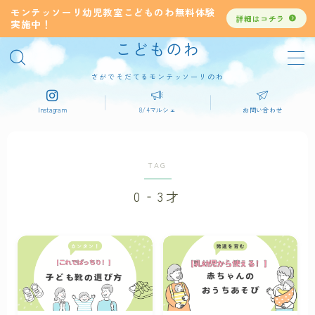
モンテッソーリ幼児教室こどものわ無料体験
詳細はコチラ
実施中！
こどものわ
MENU
デモプリセット記事 #4
さがでそだてるモンテッソーリのわ
ブログを書く手順
プライバシーポリシー
Instagram
8/4マルシェ
お問い合わせ
利用規約／特定商取引法に基づく表記
有料記事の決済完了ページ
運営者情報
TAG
0‐3才