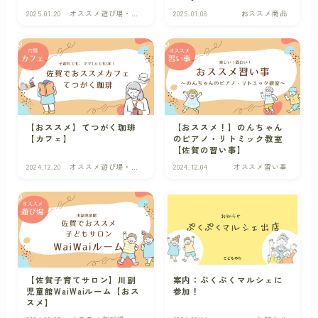
2025.01.20
オススメ遊び場・カ
2025.01.08
おススメ商品
フェ
【おススメ】てつがく珈琲
【おススメ！】のんちゃん
【カフェ】
のピアノ・リトミック教室
【佐賀の習い事】
2024.12.20
オススメ遊び場・カ
2024.12.04
オススメ習い事
フェ
【佐賀子育てサロン】川副
案内：ぷくぷくマルシェに
児童館WaiWaiルーム【おス
参加！
スメ】