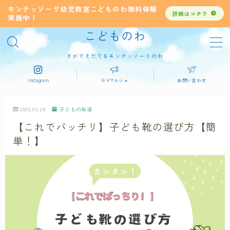
モンテッソーリ幼児教室こどものわ無料体験
詳細はコチラ
実施中！
こどものわ
MENU
デモプリセット記事 #4
さがでそだてるモンテッソーリのわ
ブログを書く手順
プライバシーポリシー
Instagram
8/4マルシェ
お問い合わせ
利用規約／特定商取引法に基づく表記
有料記事の決済完了ページ
2025.03.24
子どもの発達
運営者情報
【これでバッチリ】子ども靴の選び方【簡
単！】