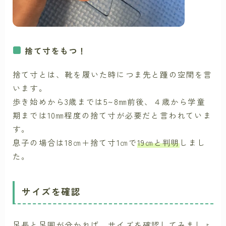
捨て寸をもつ！
捨て寸とは、靴を履いた時につま先と踵の空間を言
います。
歩き始めから3歳までは5~8㎜前後、４歳から学童
期までは10㎜程度の捨て寸が必要だと言われていま
す。
息子の場合は18㎝＋捨て寸1㎝で
19㎝と判明
しまし
た。
サイズを確認
足長と足囲が分かれば、サイズを確認してみましょ