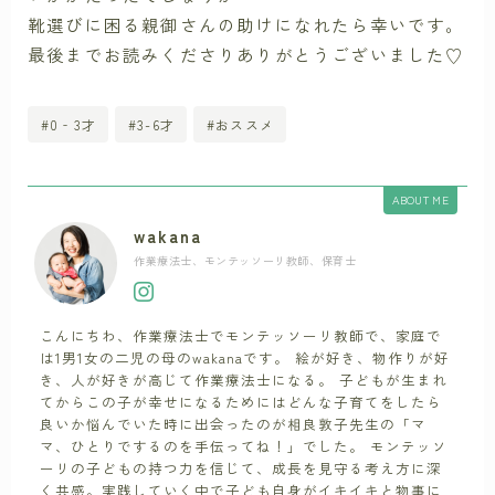
靴選びに困る親御さんの助けになれたら幸いです。
最後までお読みくださりありがとうございました♡
#0‐3才
#3-6才
#おススメ
ABOUT ME
wakana
作業療法士、モンテッソーリ教師、保育士
こんにちわ、作業療法士でモンテッソーリ教師で、家庭で
は1男1女の二児の母のwakanaです。 絵が好き、物作りが好
き、人が好きが高じて作業療法士になる。 子どもが生まれ
てからこの子が幸せになるためにはどんな子育てをしたら
良いか悩んでいた時に出会ったのが相良敦子先生の「マ
マ、ひとりでするのを手伝ってね！」でした。 モンテッソ
ーリの子どもの持つ力を信じて、成長を見守る考え方に深
く共感。実践していく中で子ども自身がイキイキと物事に