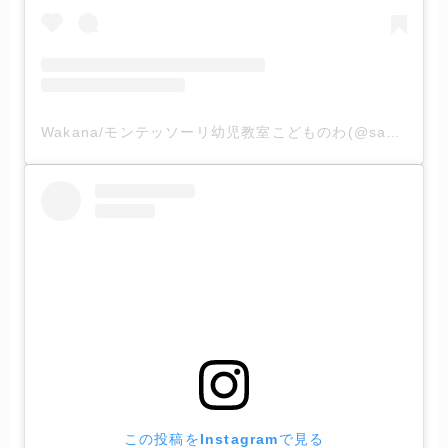
Wakana/モンテッソーリ幼児教室こどものわ(@saga_montessori_wakana)がシェアした投稿
この投稿をInstagramで見る