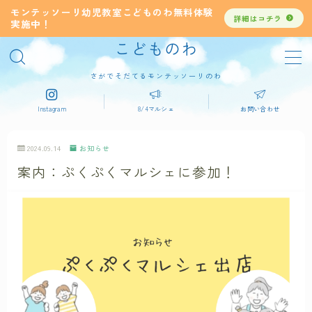
モンテッソーリ幼児教室こどものわ無料体験
詳細はコチラ
実施中！
こどものわ
MENU
デモプリセット記事 #4
さがでそだてるモンテッソーリのわ
ブログを書く手順
プライバシーポリシー
Instagram
8/4マルシェ
お問い合わせ
利用規約／特定商取引法に基づく表記
有料記事の決済完了ページ
2024.09.14
お知らせ
運営者情報
案内：ぷくぷくマルシェに参加！