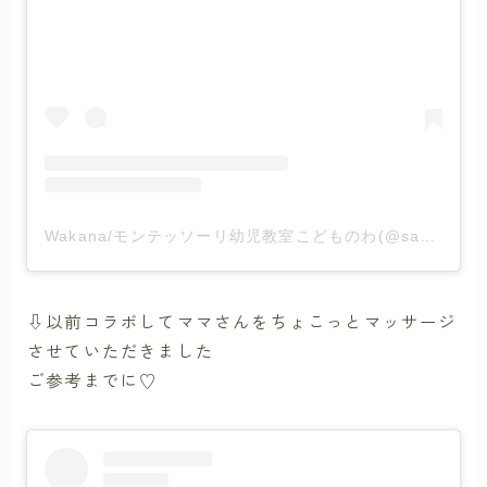
Wakana/モンテッソーリ幼児教室こどものわ(@saga_montessori_wakana)がシェアした投稿
⇩以前コラボしてママさんをちょこっとマッサージ
させていただきました
ご参考までに♡