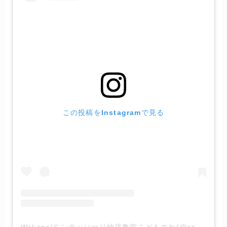
この投稿をInstagramで見る
Wakana/モンテッソーリ幼児教室こどものわ(@saga_montessori_wakana)がシェアした投稿