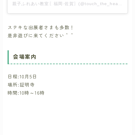
親子ふれあい教室〖福岡·佐賀〗(@touch_the_heart_)がシェアした投稿
ステキな出展者さまも多数！
是非遊びに来てください＾＾
会場案内
日程:10月5日
場所:証明寺
時間:10時～16時